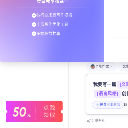
登录畅享权益
媒体营销
猜你喜欢
各行业场景写作模板
论文创作
文案转emoji风格
丰富写作优化工具
机关单位
文案转化为emoji风格
多端权益共享
教师助手
小红书风格改写
文学创作
小红书文笔风格模仿，复制笔记，根据主题改写风格！
全能作家
文
单位公告
我要写一篇
公告文书：单位通知的完美呈现
 [语言风格] 
创
按参考资料写
联
课题申报
从创意到落地：教育课题申报全攻略
分享有礼