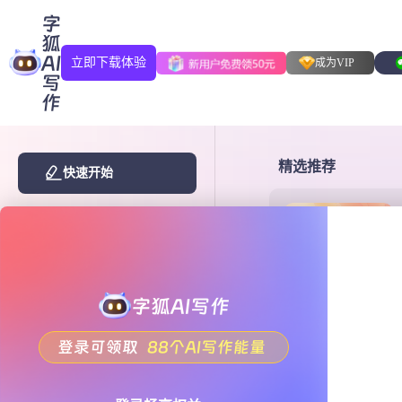
字
狐
AI
立即下载体验
成为VIP
写
作
精选推荐
快速开始
我的创作
创意PPT大
纲
PPT大纲：引领
应用中心(99+)
会议风潮的创
新工具
字狐AI写作
总结规划
职场办公
登录可领取
88个AI写作能量
爆款种草
小红书